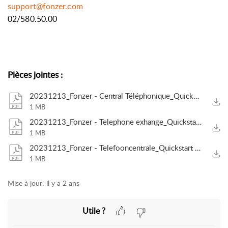
support@fonzer.com
02/580.50.00
Pièces jointes
:
20231213_Fonzer - Central Téléphonique_Quickstart _ Connexion (2FA)_utilisateur.pdf
1 MB
20231213_Fonzer - Telephone exhange_Quickstart _ Login (2FA)_user.pdf
1 MB
20231213_Fonzer - Telefooncentrale_Quickstart _ Login (2FA)_gebruiker.pdf
1 MB
Mise à jour:
il y a 2 ans
Utile ?