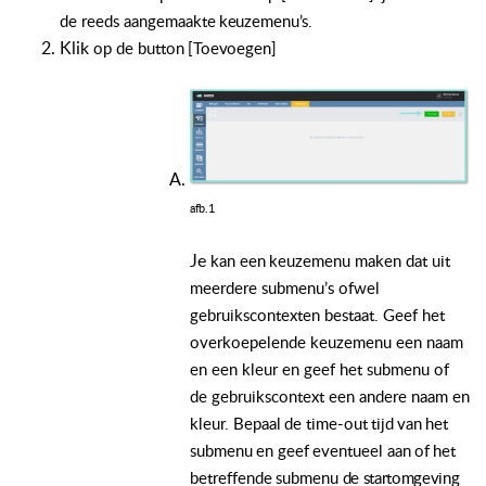
de
reeds
aangemaakte
keuzemenu’s.
Klik
op
de
button
[Toevoegen]
afb.1
Je
kan
een
keuzemenu
maken
dat
uit
meerdere
submenu’s
ofwel
gebruikscontexten
bestaat. Geef het
overkoepelende keuzemenu een naam
en een kleur en geef het submenu of
de gebruikscontext een andere naam en
kleur.
Bepaal
de
time-out
tijd
van
het
submenu
en
geef
eventueel
aan
of
het
betreffende
submenu
de startomgeving