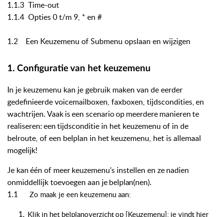
1.1.3 Time-out
1.1.4 Opties 0 t/m 9, * en #
1.2 Een Keuzemenu of Submenu opslaan en wijzigen
1.
Configuratie
van
het
keuzemenu
In je keuzemenu kan je gebruik maken van de eerder
gedefinieerde voicemailboxen, faxboxen, tijdscondities,
en
wachtrijen.
Vaak
is
een
scenario
op
meerdere
manieren
te
realiseren:
een
tijdsconditie in het keuzemenu of in de
belroute, of een belplan in het keuzemenu, het is allemaal
mogelijk!
Je
kan
één
of
meer
keuzemenu’s
instellen
en
ze
nadien
onmiddellijk
toevoegen
aan
je
belplan(nen).
1.1
Zo maak je een keuzemenu aan:
Klik
in
het
belplanoverzicht
op
[Keuzemenu]:
je
vindt
hier