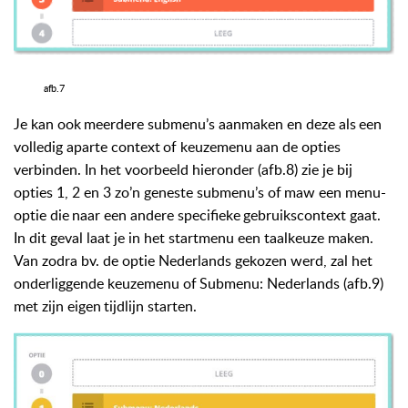
afb.7
Je
kan
ook
meerdere
submenu’s
aanmaken
en
deze
als
een
volledig
aparte
context
of
keuzemenu
aan de opties
verbinden. In het voorbeeld hieronder (afb.8) zie je bij
opties 1, 2 en 3 zo’n geneste submenu’s
of
maw
een
menu-
optie
die
naar
een
andere
specifieke
gebruikscontext
gaat.
In dit geval laat je in het startmenu een taalkeuze maken.
Van zodra bv. de optie Nederlands gekozen werd,
zal
het
onderliggende
keuzemenu
of
Submenu:
Nederlands (afb.9)
met
zijn
eigen
tijdlijn starten.