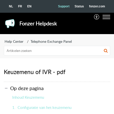
NL
FR
EN
Support
Status
fonzer.com
Fonzer Helpdesk
Help Center
Telephone Exchange Panel
Keuzemenu of IVR - pdf
Op deze pagina
Inhoud Keuzemenu
1. Configuratie van het keuzemenu