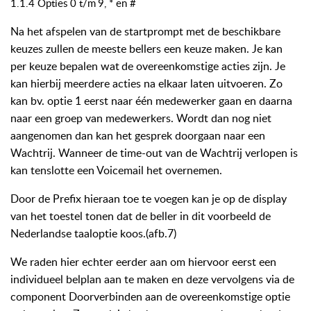
1.1.4
Opties
0
t/m
9,
*
en
#
Na het afspelen van de startprompt met de beschikbare
keuzes zullen de meeste bellers een keuze maken.
Je
kan
per
keuze
bepalen
wat
de
overeenkomstige acties
zijn.
Je
kan
hierbij
meerdere
acties na elkaar laten uitvoeren. Zo
kan bv. optie 1 eerst naar één medewerker gaan en daarna
naar een groep van medewerkers. Wordt dan nog niet
aangenomen dan kan het gesprek doorgaan naar een
Wachtrij. Wanneer de time-out van de Wachtrij verlopen is
kan tenslotte een Voicemail het overnemen.
Door de Prefix hieraan toe te voegen kan je op de display
van het toestel tonen dat de beller in dit voorbeeld de
Nederlandse taaloptie koos.(afb.7)
We raden hier echter eerder aan om hiervoor eerst een
individueel belplan aan te maken en deze vervolgens via de
component Doorverbinden aan de overeenkomstige optie