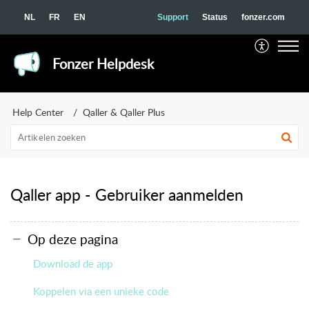
NL
FR
EN
Support
Status
fonzer.com
Fonzer Helpdesk
Help Center
Qaller & Qaller Plus
Qaller app - Gebruiker aanmelden
Op deze pagina
Download de app
Koppelen via een unieke code