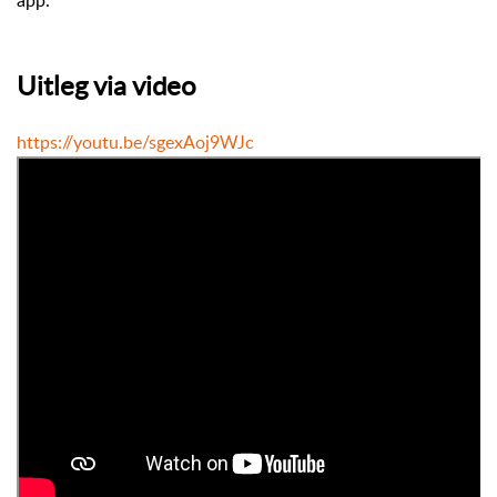
Uitleg via video
https://youtu.be/sgexAoj9WJc