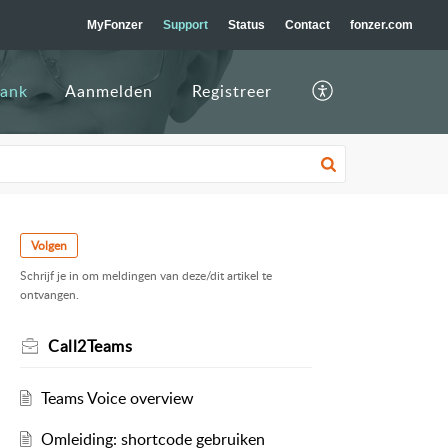
MyFonzer
Support
Status
Contact
fonzer.com
bank
Aanmelden
Registreer
Volgen
Schrijf je in om meldingen van deze/dit artikel te
ontvangen.
Call2Teams
Teams Voice overview
Omleiding: shortcode gebruiken