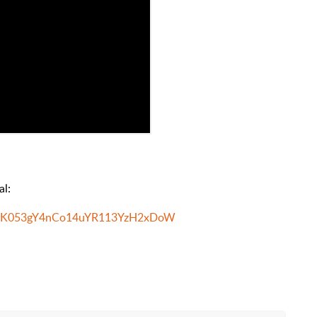
al:
PsI9FK053gY4nCo14uYR113YzH2xDoW