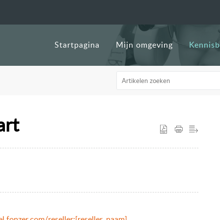
Startpagina
Mijn omgeving
Kennis
art
el.fonzer.com/reseller:[reseller_naam]