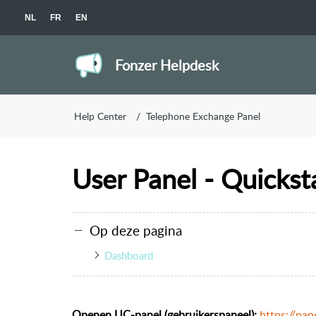
NL
FR
EN
Fonzer Helpdesk
Help Center
Telephone Exchange Panel
User Panel - Quickst
Op deze pagina
Dashboard
Openen UC-panel (gebruikerspaneel):
https://pan